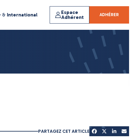
Espace
+
&
International
ADHÉRER
Adhérent
PARTAGEZ CET ARTICLE