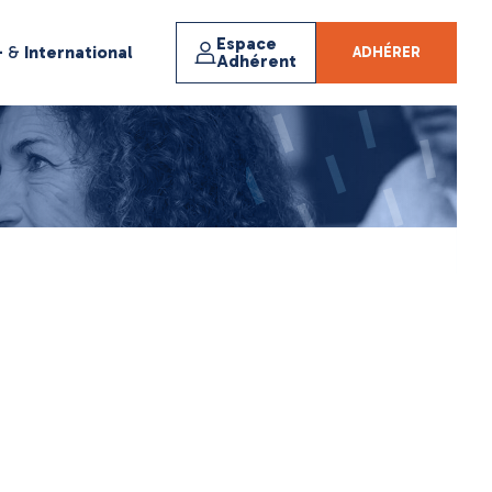
Espace
+
&
International
ADHÉRER
Adhérent