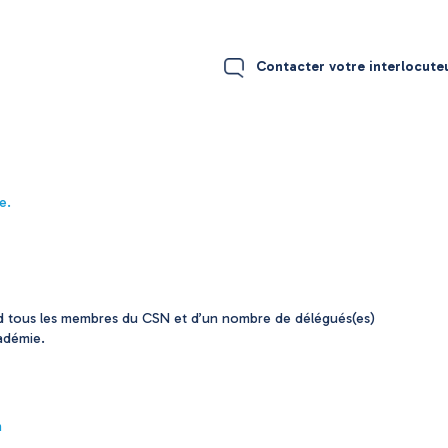
Contacter votre interlocut
e.
end tous les membres du CSN et d’un nombre de délégués(es)
adémie.
n