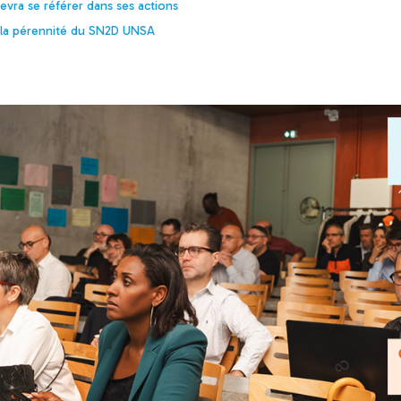
devra se référer dans ses actions
à la pérennité du SN2D UNSA