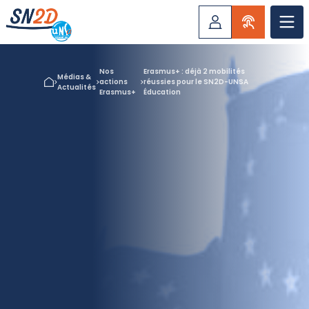
Nos
Erasmus+ : déjà 2 mobilités
Médias &
actions
réussies pour le SN2D-UNSA
Actualités
Erasmus+
Éducation