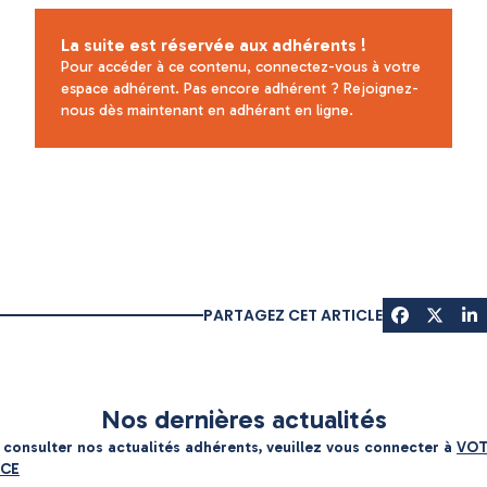
La suite est réservée aux adhérents !
Pour accéder à ce contenu,
connectez-vous
à votre
espace adhérent. Pas encore adhérent ? Rejoignez-
nous dès maintenant en
adhérant en ligne
.
PARTAGEZ CET ARTICLE
Nos dernières actualités
 consulter nos actualités adhérents, veuillez vous connecter à
VO
ACE